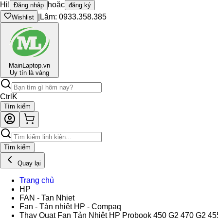
Hi!
hoặc
Đăng nhập
đăng ký
|
Lâm: 0933.358.385
Wishlist
Main
Laptop.vn
Uy tín là vàng
Ctrl
K
Tìm kiếm
Tìm kiếm
Quay lại
Trang chủ
HP
FAN - Tan Nhiet
Fan - Tản nhiệt HP - Compaq
Thay Quạt Fan Tản Nhiệt HP Probook 450 G2 470 G2 45