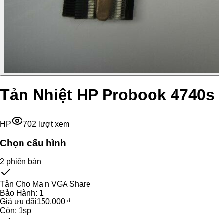
Tản Nhiệt HP Probook 4740s
HP
702
lượt xem
Chọn cấu hình
2
phiên bản
Tản Cho Main VGA Share
Bảo Hành:
1
Giá ưu đãi
150.000 ₫
Còn:
1
sp