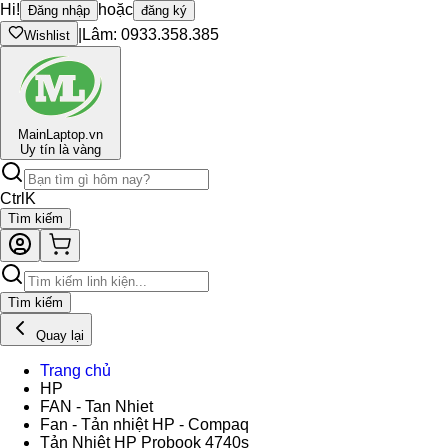
Hi!
hoặc
Đăng nhập
đăng ký
|
Lâm: 0933.358.385
Wishlist
Main
Laptop.vn
Uy tín là vàng
Ctrl
K
Tìm kiếm
Tìm kiếm
Quay lại
Trang chủ
HP
FAN - Tan Nhiet
Fan - Tản nhiệt HP - Compaq
Tản Nhiệt HP Probook 4740s