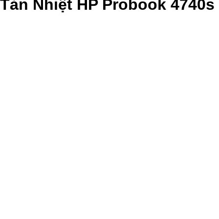
Tản Nhiệt HP Probook 4740s