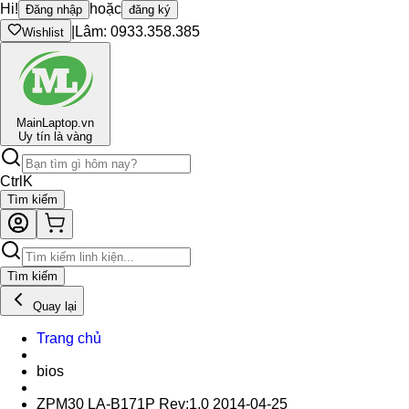
Hi!
hoặc
Đăng nhập
đăng ký
|
Lâm: 0933.358.385
Wishlist
Main
Laptop.vn
Uy tín là vàng
Ctrl
K
Tìm kiếm
Tìm kiếm
Quay lại
Trang chủ
bios
ZPM30 LA-B171P Rev:1.0 2014-04-25