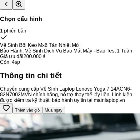
Chọn cấu hình
1
phiên bản
Vệ Sinh Bôi Keo Mx6 Tản Nhiệt Mới
Bảo Hành:
Vệ Sinh Dịch Vụ Bao Mát Máy - Bao Test 1 Tuần
Giá ưu đãi
200.000 ₫
Còn:
4
sp
Thông tin chi tiết
Chuyên cung cấp Vệ Sinh Laptop Lenovo Yoga 7 14ACN6-
82N7002MVN chính hãng, hỗ trợ thay thế lấy liền. Linh kiện
được kiểm tra kỹ thuật, bảo hành uy tín tại mainlaptop.vn
Thêm vào giỏ
Mua ngay