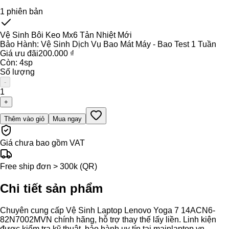
1
phiên bản
Vệ Sinh Bôi Keo Mx6 Tản Nhiệt Mới
Bảo Hành:
Vệ Sinh Dịch Vụ Bao Mát Máy - Bao Test 1 Tuần
Giá ưu đãi
200.000 ₫
Còn:
4
sp
Số lượng
-
1
+
Thêm vào giỏ
Mua ngay
Giá chưa bao gồm VAT
Free ship đơn > 300k (QR)
Chi tiết sản phẩm
Chuyên cung cấp Vệ Sinh Laptop Lenovo Yoga 7 14ACN6-
82N7002MVN chính hãng, hỗ trợ thay thế lấy liền. Linh kiện
được kiểm tra kỹ thuật, bảo hành uy tín tại mainlaptop.vn