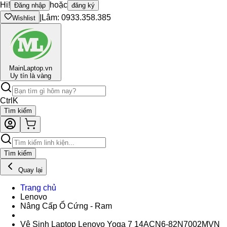
Hi!
hoặc
Đăng nhập
đăng ký
|
Lâm: 0933.358.385
Wishlist
Main
Laptop.vn
Uy tín là vàng
Ctrl
K
Tìm kiếm
Tìm kiếm
Quay lại
Trang chủ
Lenovo
Nâng Cấp Ổ Cứng - Ram
Vệ Sinh Laptop Lenovo Yoga 7 14ACN6-82N7002MVN