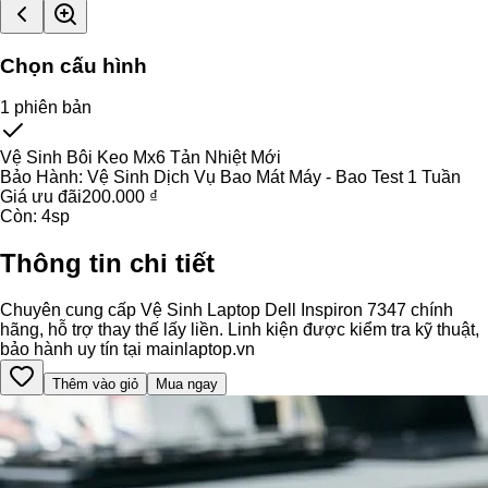
Chọn cấu hình
1
phiên bản
Vệ Sinh Bôi Keo Mx6 Tản Nhiệt Mới
Bảo Hành:
Vệ Sinh Dịch Vụ Bao Mát Máy - Bao Test 1 Tuần
Giá ưu đãi
200.000 ₫
Còn:
4
sp
Thông tin chi tiết
Chuyên cung cấp Vệ Sinh Laptop Dell Inspiron 7347 chính
hãng, hỗ trợ thay thế lấy liền. Linh kiện được kiểm tra kỹ thuật,
bảo hành uy tín tại mainlaptop.vn
Thêm vào giỏ
Mua ngay