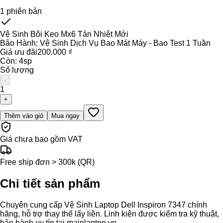
1
phiên bản
Vệ Sinh Bôi Keo Mx6 Tản Nhiệt Mới
Bảo Hành:
Vệ Sinh Dịch Vụ Bao Mát Máy - Bao Test 1 Tuần
Giá ưu đãi
200.000 ₫
Còn:
4
sp
Số lượng
-
1
+
Thêm vào giỏ
Mua ngay
Giá chưa bao gồm VAT
Free ship đơn > 300k (QR)
Chi tiết sản phẩm
Chuyên cung cấp Vệ Sinh Laptop Dell Inspiron 7347 chính
hãng, hỗ trợ thay thế lấy liền. Linh kiện được kiểm tra kỹ thuật,
bảo hành uy tín tại mainlaptop.vn