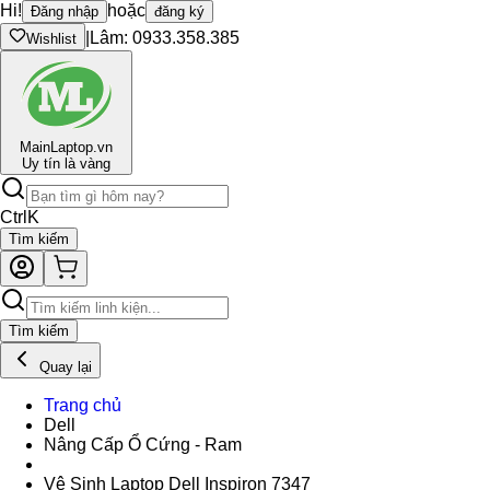
Hi!
hoặc
Đăng nhập
đăng ký
|
Lâm: 0933.358.385
Wishlist
Main
Laptop.vn
Uy tín là vàng
Ctrl
K
Tìm kiếm
Tìm kiếm
Quay lại
Trang chủ
Dell
Nâng Cấp Ổ Cứng - Ram
Vệ Sinh Laptop Dell Inspiron 7347