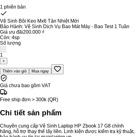
1
phiên bản
Vệ Sinh Bôi Keo Mx6 Tản Nhiệt Mới
Bảo Hành:
Vệ Sinh Dịch Vụ Bao Mát Máy - Bao Test 1 Tuần
Giá ưu đãi
200.000 ₫
Còn:
4
sp
Số lượng
-
1
+
Thêm vào giỏ
Mua ngay
Giá chưa bao gồm VAT
Free ship đơn > 300k (QR)
Chi tiết sản phẩm
Chuyên cung cấp Vệ Sinh Laptop HP Zbook 17 G8 chính
hãng, hỗ trợ thay thế lấy liền. Linh kiện được kiểm tra kỹ thuật,
bảo hành uy tín tại mainlaptop.vn