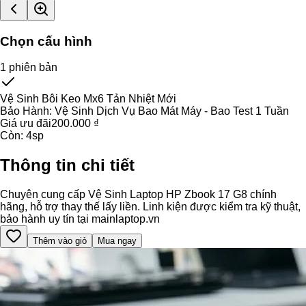
Chọn cấu hình
1
phiên bản
Vệ Sinh Bôi Keo Mx6 Tản Nhiệt Mới
Bảo Hành:
Vệ Sinh Dịch Vụ Bao Mát Máy - Bao Test 1 Tuần
Giá ưu đãi
200.000 ₫
Còn:
4
sp
Thông tin chi tiết
Chuyên cung cấp Vệ Sinh Laptop HP Zbook 17 G8 chính
hãng, hỗ trợ thay thế lấy liền. Linh kiện được kiểm tra kỹ thuật,
bảo hành uy tín tại mainlaptop.vn
Thêm vào giỏ
Mua ngay