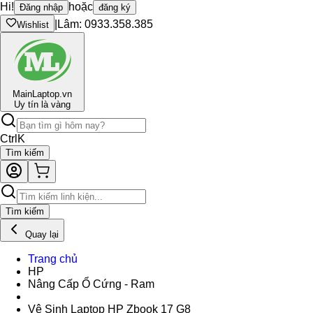
Hi!
hoặc
Đăng nhập
đăng ký
|
Lâm: 0933.358.385
Wishlist
Main
Laptop.vn
Uy tín là vàng
Ctrl
K
Tìm kiếm
Tìm kiếm
Quay lại
Trang chủ
HP
Nâng Cấp Ổ Cứng - Ram
Vệ Sinh Laptop HP Zbook 17 G8