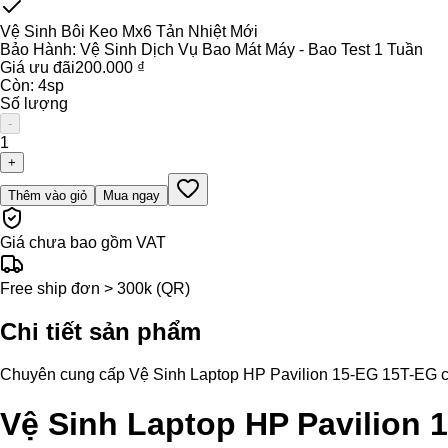
Vệ Sinh Bôi Keo Mx6 Tản Nhiệt Mới
Bảo Hành:
Vệ Sinh Dịch Vụ Bao Mát Máy - Bao Test 1 Tuần
Giá ưu đãi
200.000 ₫
Còn:
4
sp
Số lượng
-
1
+
Thêm vào giỏ
Mua ngay
Giá chưa bao gồm VAT
Free ship đơn > 300k (QR)
Chi tiết sản phẩm
Chuyên cung cấp Vệ Sinh Laptop HP Pavilion 15-EG 15T-EG chính 
Vệ Sinh Laptop HP Pavilion 