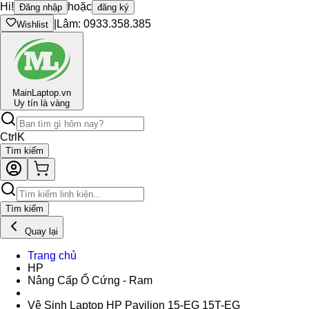
Hi!
hoặc
Đăng nhập
đăng ký
|
Lâm: 0933.358.385
Wishlist
Main
Laptop.vn
Uy tín là vàng
Ctrl
K
Tìm kiếm
Tìm kiếm
Quay lại
Trang chủ
HP
Nâng Cấp Ổ Cứng - Ram
Vệ Sinh Laptop HP Pavilion 15-EG 15T-EG