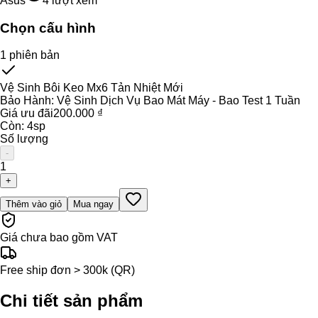
Asus
4
lượt xem
Chọn cấu hình
1
phiên bản
Vệ Sinh Bôi Keo Mx6 Tản Nhiệt Mới
Bảo Hành:
Vệ Sinh Dịch Vụ Bao Mát Máy - Bao Test 1 Tuần
Giá ưu đãi
200.000 ₫
Còn:
4
sp
Số lượng
-
1
+
Thêm vào giỏ
Mua ngay
Giá chưa bao gồm VAT
Free ship đơn > 300k (QR)
Chi tiết sản phẩm