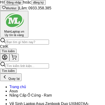
Hi!
hoặc
Đăng nhập
đăng ký
|
Lâm: 0933.358.385
Wishlist
Main
Laptop.vn
Uy tín là vàng
Ctrl
K
Tìm kiếm
Tìm kiếm
Quay lại
Trang chủ
Asus
Nâng Cấp Ổ Cứng - Ram
Vệ Sinh Laptop Asus Zenbook Duo UX8407AA-