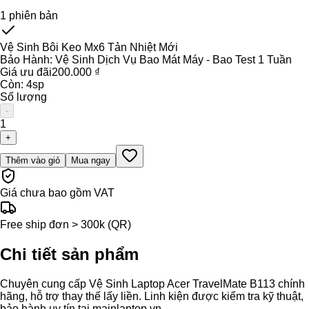
1
phiên bản
Vệ Sinh Bôi Keo Mx6 Tản Nhiệt Mới
Bảo Hành:
Vệ Sinh Dịch Vụ Bao Mát Máy - Bao Test 1 Tuần
Giá ưu đãi
200.000 ₫
Còn:
4
sp
Số lượng
-
1
+
Thêm vào giỏ
Mua ngay
Giá chưa bao gồm VAT
Free ship đơn > 300k (QR)
Chi tiết sản phẩm
Chuyên cung cấp Vệ Sinh Laptop Acer TravelMate B113 chính
hãng, hỗ trợ thay thế lấy liền. Linh kiện được kiểm tra kỹ thuật,
bảo hành uy tín tại mainlaptop.vn