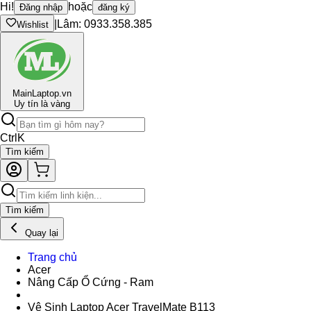
Hi!
hoặc
Đăng nhập
đăng ký
|
Lâm: 0933.358.385
Wishlist
Main
Laptop.vn
Uy tín là vàng
Ctrl
K
Tìm kiếm
Tìm kiếm
Quay lại
Trang chủ
Acer
Nâng Cấp Ổ Cứng - Ram
Vệ Sinh Laptop Acer TravelMate B113