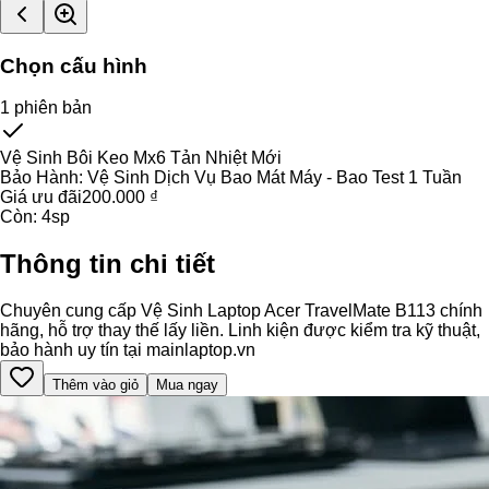
Chọn cấu hình
1
phiên bản
Vệ Sinh Bôi Keo Mx6 Tản Nhiệt Mới
Bảo Hành:
Vệ Sinh Dịch Vụ Bao Mát Máy - Bao Test 1 Tuần
Giá ưu đãi
200.000 ₫
Còn:
4
sp
Thông tin chi tiết
Chuyên cung cấp Vệ Sinh Laptop Acer TravelMate B113 chính
hãng, hỗ trợ thay thế lấy liền. Linh kiện được kiểm tra kỹ thuật,
bảo hành uy tín tại mainlaptop.vn
Thêm vào giỏ
Mua ngay