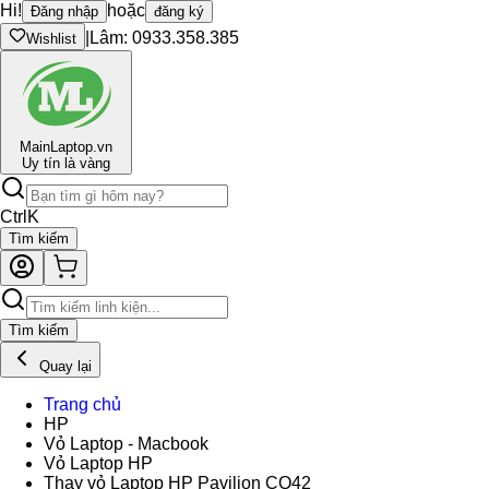
Hi!
hoặc
Đăng nhập
đăng ký
|
Lâm: 0933.358.385
Wishlist
Main
Laptop.vn
Uy tín là vàng
Ctrl
K
Tìm kiếm
Tìm kiếm
Quay lại
Trang chủ
HP
Vỏ Laptop - Macbook
Vỏ Laptop HP
Thay vỏ Laptop HP Pavilion CQ42