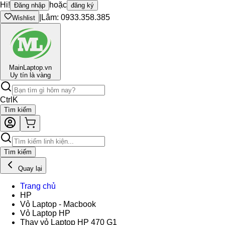
Hi!
hoặc
Đăng nhập
đăng ký
|
Lâm: 0933.358.385
Wishlist
Main
Laptop.vn
Uy tín là vàng
Ctrl
K
Tìm kiếm
Tìm kiếm
Quay lại
Trang chủ
HP
Vỏ Laptop - Macbook
Vỏ Laptop HP
Thay vỏ Laptop HP 470 G1