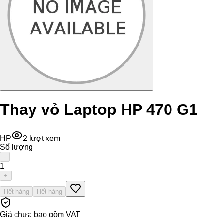
Thay vỏ Laptop HP 470 G1
HP
2
lượt xem
Số lượng
-
1
+
Hết hàng
Hết hàng
Giá chưa bao gồm VAT