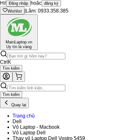
Hi!
hoặc
Đăng nhập
đăng ký
|
Lâm: 0933.358.385
Wishlist
Main
Laptop.vn
Uy tín là vàng
Ctrl
K
Tìm kiếm
Tìm kiếm
Quay lại
Trang chủ
Dell
Vỏ Laptop - Macbook
Vỏ Laptop Dell
Thay vỏ Laptop Dell Vostro 5459