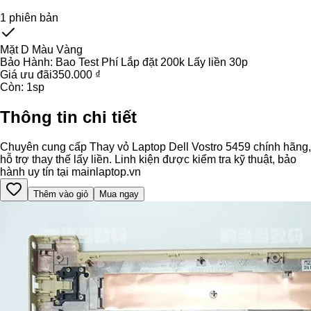
1
phiên bản
Mặt D Màu Vàng
Bảo Hành:
Bao Test Phí Lắp đặt 200k Lấy liền 30p
Giá ưu đãi
350.000 ₫
Còn:
1
sp
Thông tin chi tiết
Chuyên cung cấp Thay vỏ Laptop Dell Vostro 5459 chính hãng,
hỗ trợ thay thế lấy liền. Linh kiện được kiểm tra kỹ thuật, bảo
hành uy tín tại mainlaptop.vn
Thêm vào giỏ
Mua ngay