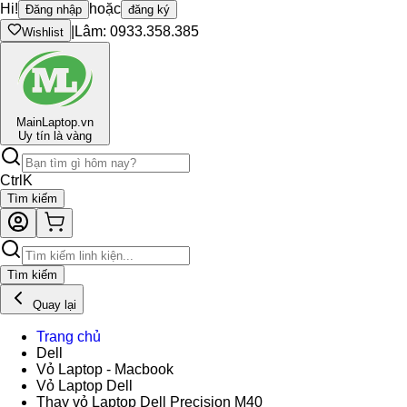
Hi!
hoặc
Đăng nhập
đăng ký
|
Lâm: 0933.358.385
Wishlist
Main
Laptop.vn
Uy tín là vàng
Ctrl
K
Tìm kiếm
Tìm kiếm
Quay lại
Trang chủ
Dell
Vỏ Laptop - Macbook
Vỏ Laptop Dell
Thay vỏ Laptop Dell Precision M40