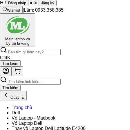
Hi!
hoặc
Đăng nhập
đăng ký
|
Lâm: 0933.358.385
Wishlist
Main
Laptop.vn
Uy tín là vàng
Ctrl
K
Tìm kiếm
Tìm kiếm
Quay lại
Trang chủ
Dell
Vỏ Laptop - Macbook
Vỏ Laptop Dell
Thay vỏ Laptop Dell Latitude E4200