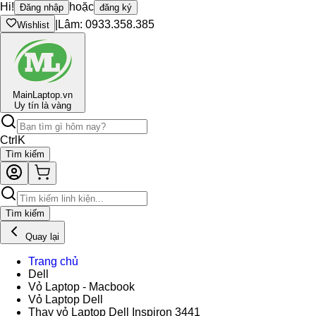
Hi!
hoặc
Đăng nhập
đăng ký
|
Lâm: 0933.358.385
Wishlist
Main
Laptop.vn
Uy tín là vàng
Ctrl
K
Tìm kiếm
Tìm kiếm
Quay lại
Trang chủ
Dell
Vỏ Laptop - Macbook
Vỏ Laptop Dell
Thay vỏ Laptop Dell Inspiron 3441