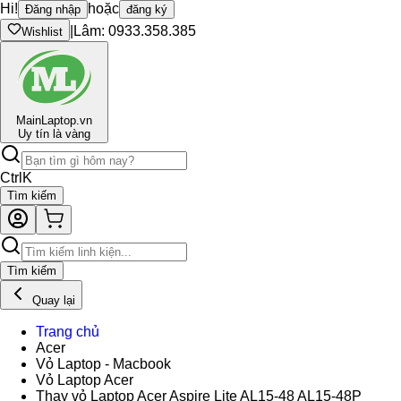
Hi!
hoặc
Đăng nhập
đăng ký
|
Lâm: 0933.358.385
Wishlist
Main
Laptop.vn
Uy tín là vàng
Ctrl
K
Tìm kiếm
Tìm kiếm
Quay lại
Trang chủ
Acer
Vỏ Laptop - Macbook
Vỏ Laptop Acer
Thay vỏ Laptop Acer Aspire Lite AL15-48 AL15-48P