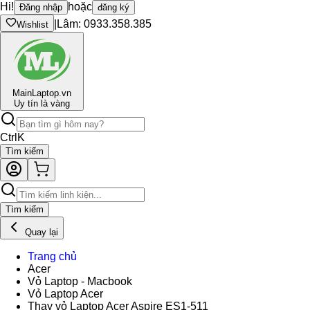
Hi!
hoặc
Đăng nhập
đăng ký
|
Lâm: 0933.358.385
Wishlist
Main
Laptop.vn
Uy tín là vàng
Ctrl
K
Tìm kiếm
Tìm kiếm
Quay lại
Trang chủ
Acer
Vỏ Laptop - Macbook
Vỏ Laptop Acer
Thay vỏ Laptop Acer Aspire ES1-511