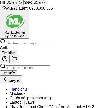
Hi!
hoặc
Đăng nhập
đăng ký
|
Lâm: 0933.358.385
Wishlist
Main
Laptop.vn
Uy tín là vàng
Ctrl
K
Tìm kiếm
Tìm kiếm
Quay lại
Trang chủ
Macbook
Chuột trái phải cảm ứng
Laptop Huawei
Thay Touchpad Chuột Cảm Ứng Macbook A1342