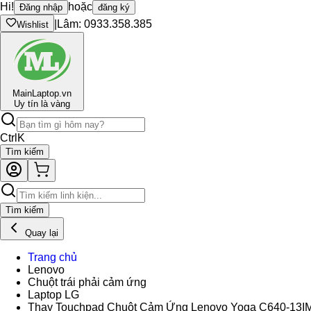
Hi!
hoặc
Đăng nhập
đăng ký
|
Lâm: 0933.358.385
Wishlist
Main
Laptop.vn
Uy tín là vàng
Ctrl
K
Tìm kiếm
Tìm kiếm
Quay lại
Trang chủ
Lenovo
Chuột trái phải cảm ứng
Laptop LG
Thay Touchpad Chuột Cảm Ứng Lenovo Yoga C640-13I