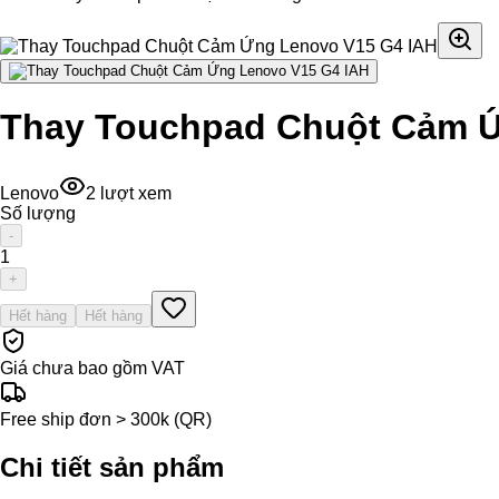
Thay Touchpad Chuột Cảm Ứ
Lenovo
2
lượt xem
Số lượng
-
1
+
Hết hàng
Hết hàng
Giá chưa bao gồm VAT
Free ship đơn > 300k (QR)
Chi tiết sản phẩm