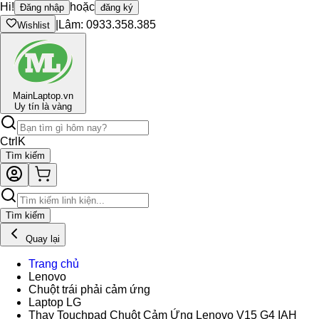
Hi!
hoặc
Đăng nhập
đăng ký
|
Lâm: 0933.358.385
Wishlist
Main
Laptop.vn
Uy tín là vàng
Ctrl
K
Tìm kiếm
Tìm kiếm
Quay lại
Trang chủ
Lenovo
Chuột trái phải cảm ứng
Laptop LG
Thay Touchpad Chuột Cảm Ứng Lenovo V15 G4 IAH