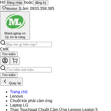
Hi!
hoặc
Đăng nhập
đăng ký
|
Lâm: 0933.358.385
Wishlist
Main
Laptop.vn
Uy tín là vàng
Ctrl
K
Tìm kiếm
Tìm kiếm
Quay lại
Trang chủ
Lenovo
Chuột trái phải cảm ứng
Laptop LG
Thay Touchpad Chuột Cảm Ứng Lenovo Legion 5