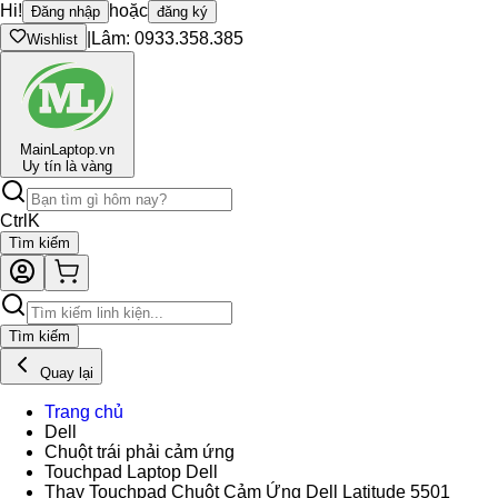
Hi!
hoặc
Đăng nhập
đăng ký
|
Lâm: 0933.358.385
Wishlist
Main
Laptop.vn
Uy tín là vàng
Ctrl
K
Tìm kiếm
Tìm kiếm
Quay lại
Trang chủ
Dell
Chuột trái phải cảm ứng
Touchpad Laptop Dell
Thay Touchpad Chuột Cảm Ứng Dell Latitude 5501