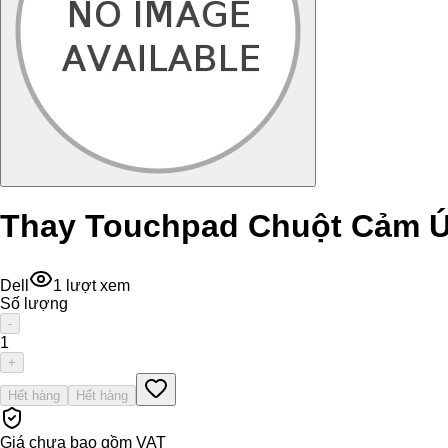
Thay Touchpad Chuột Cảm Ứn
Dell
1
lượt xem
Số lượng
-
1
+
Hết hàng
Hết hàng
Giá chưa bao gồm VAT