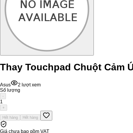
Thay Touchpad Chuột Cảm 
Asus
2
lượt xem
Số lượng
-
1
+
Hết hàng
Hết hàng
Giá chưa bao gồm VAT