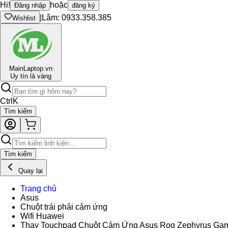
Hi!
hoặc
Đăng nhập
đăng ký
|
Lâm: 0933.358.385
Wishlist
Main
Laptop.vn
Uy tín là vàng
Ctrl
K
Tìm kiếm
Tìm kiếm
Quay lại
Trang chủ
Asus
Chuột trái phải cảm ứng
Wifi Huawei
Thay Touchpad Chuột Cảm Ứng Asus Rog Zephyrus G