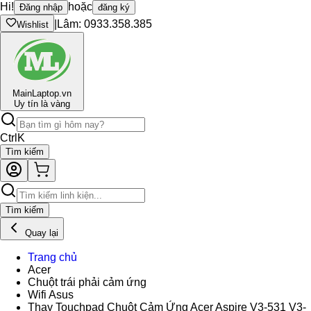
Hi!
hoặc
Đăng nhập
đăng ký
|
Lâm: 0933.358.385
Wishlist
Main
Laptop.vn
Uy tín là vàng
Ctrl
K
Tìm kiếm
Tìm kiếm
Quay lại
Trang chủ
Acer
Chuột trái phải cảm ứng
Wifi Asus
Thay Touchpad Chuột Cảm Ứng Acer Aspire V3-531 V3-