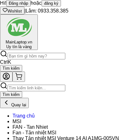
Hi!
hoặc
Đăng nhập
đăng ký
|
Lâm: 0933.358.385
Wishlist
Main
Laptop.vn
Uy tín là vàng
Ctrl
K
Tìm kiếm
Tìm kiếm
Quay lại
Trang chủ
MSI
FAN - Tan Nhiet
Fan - Tản nhiệt MSI
Thay Tản nhiệt MSI Venture 14 AI A1MG-005VN