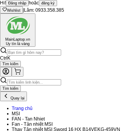
Hi!
hoặc
Đăng nhập
đăng ký
|
Lâm: 0933.358.385
Wishlist
Main
Laptop.vn
Uy tín là vàng
Ctrl
K
Tìm kiếm
Tìm kiếm
Quay lại
Trang chủ
MSI
FAN - Tan Nhiet
Fan - Tản nhiệt MSI
Thay Tản nhiệt MSI Sword 16 HX B14VEKG-459VN