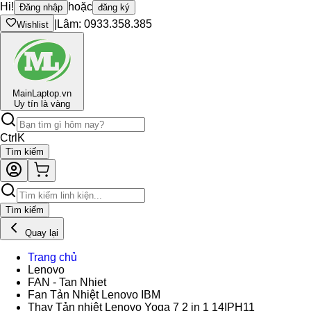
Hi!
hoặc
Đăng nhập
đăng ký
|
Lâm: 0933.358.385
Wishlist
Main
Laptop.vn
Uy tín là vàng
Ctrl
K
Tìm kiếm
Tìm kiếm
Quay lại
Trang chủ
Lenovo
FAN - Tan Nhiet
Fan Tản Nhiệt Lenovo IBM
Thay Tản nhiệt Lenovo Yoga 7 2 in 1 14IPH11