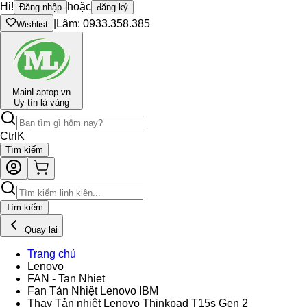
Hi!
hoặc
Đăng nhập
đăng ký
|
Lâm: 0933.358.385
Wishlist
Main
Laptop.vn
Uy tín là vàng
Ctrl
K
Tìm kiếm
Tìm kiếm
Quay lại
Trang chủ
Lenovo
FAN - Tan Nhiet
Fan Tản Nhiệt Lenovo IBM
Thay Tản nhiệt Lenovo Thinkpad T15s Gen 2