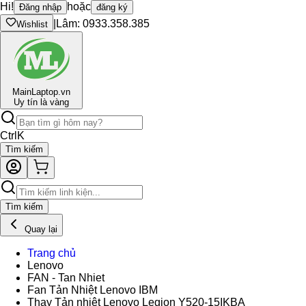
Hi!
hoặc
Đăng nhập
đăng ký
|
Lâm: 0933.358.385
Wishlist
Main
Laptop.vn
Uy tín là vàng
Ctrl
K
Tìm kiếm
Tìm kiếm
Quay lại
Trang chủ
Lenovo
FAN - Tan Nhiet
Fan Tản Nhiệt Lenovo IBM
Thay Tản nhiệt Lenovo Legion Y520-15IKBA