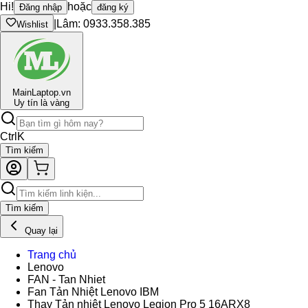
Hi!
hoặc
Đăng nhập
đăng ký
|
Lâm: 0933.358.385
Wishlist
Main
Laptop.vn
Uy tín là vàng
Ctrl
K
Tìm kiếm
Tìm kiếm
Quay lại
Trang chủ
Lenovo
FAN - Tan Nhiet
Fan Tản Nhiệt Lenovo IBM
Thay Tản nhiệt Lenovo Legion Pro 5 16ARX8