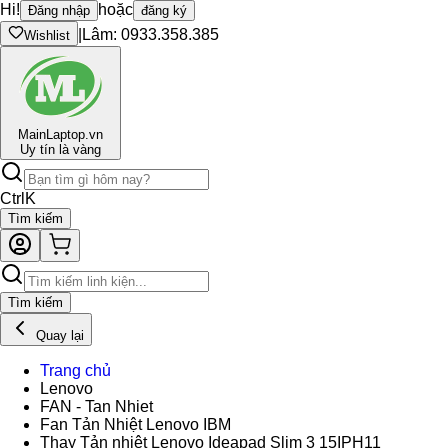
Hi!
hoặc
Đăng nhập
đăng ký
|
Lâm: 0933.358.385
Wishlist
Main
Laptop.vn
Uy tín là vàng
Ctrl
K
Tìm kiếm
Tìm kiếm
Quay lại
Trang chủ
Lenovo
FAN - Tan Nhiet
Fan Tản Nhiệt Lenovo IBM
Thay Tản nhiệt Lenovo Ideapad Slim 3 15IPH11