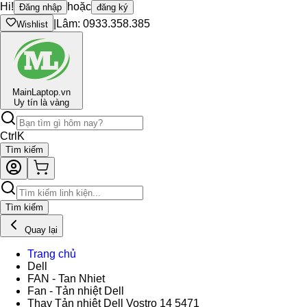
Hi!
hoặc
Đăng nhập
đăng ký
|
Lâm: 0933.358.385
Wishlist
Main
Laptop.vn
Uy tín là vàng
Ctrl
K
Tìm kiếm
Tìm kiếm
Quay lại
Trang chủ
Dell
FAN - Tan Nhiet
Fan - Tản nhiệt Dell
Thay Tản nhiệt Dell Vostro 14 5471