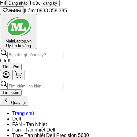
Hi!
hoặc
Đăng nhập
đăng ký
|
Lâm: 0933.358.385
Wishlist
Main
Laptop.vn
Uy tín là vàng
Ctrl
K
Tìm kiếm
Tìm kiếm
Quay lại
Trang chủ
Dell
FAN - Tan Nhiet
Fan - Tản nhiệt Dell
Thay Tản nhiệt Dell Precision 5680