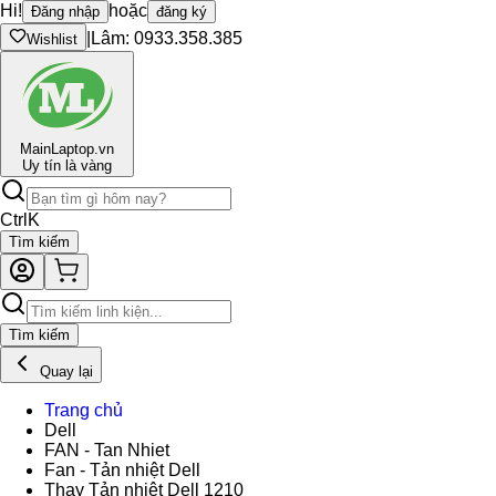
Hi!
hoặc
Đăng nhập
đăng ký
|
Lâm: 0933.358.385
Wishlist
Main
Laptop.vn
Uy tín là vàng
Ctrl
K
Tìm kiếm
Tìm kiếm
Quay lại
Trang chủ
Dell
FAN - Tan Nhiet
Fan - Tản nhiệt Dell
Thay Tản nhiệt Dell 1210