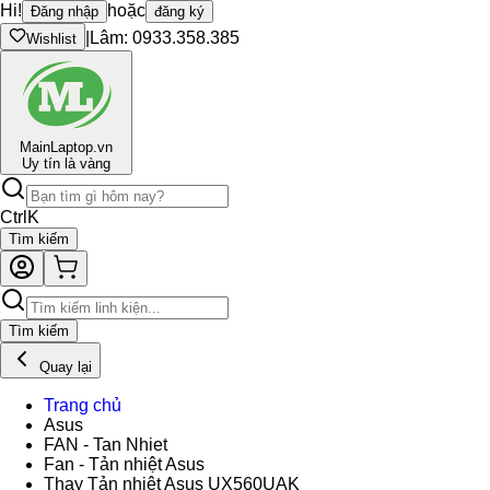
Hi!
hoặc
Đăng nhập
đăng ký
|
Lâm: 0933.358.385
Wishlist
Main
Laptop.vn
Uy tín là vàng
Ctrl
K
Tìm kiếm
Tìm kiếm
Quay lại
Trang chủ
Asus
FAN - Tan Nhiet
Fan - Tản nhiệt Asus
Thay Tản nhiệt Asus UX560UAK