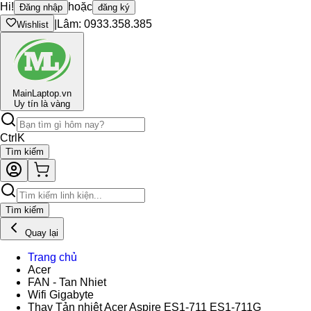
Hi!
hoặc
Đăng nhập
đăng ký
|
Lâm: 0933.358.385
Wishlist
Main
Laptop.vn
Uy tín là vàng
Ctrl
K
Tìm kiếm
Tìm kiếm
Quay lại
Trang chủ
Acer
FAN - Tan Nhiet
Wifi Gigabyte
Thay Tản nhiệt Acer Aspire ES1-711 ES1-711G