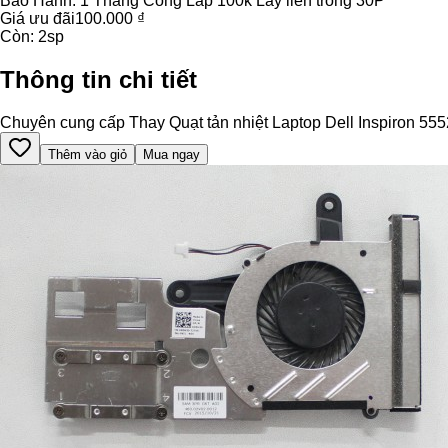
Bảo Hành:
1 Tháng Công Lắp 100k Lấy liền trong 30P
Giá ưu đãi
100.000 ₫
Còn:
2
sp
Thông tin chi tiết
Chuyên cung cấp Thay Quạt tản nhiệt Laptop Dell Inspiron 5552 c
Thêm vào giỏ
Mua ngay