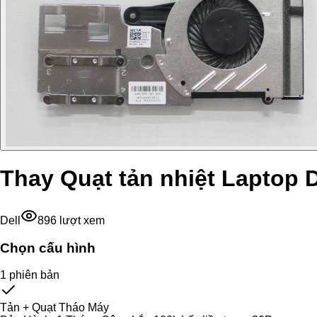
Thay Quạt tản nhiệt Laptop D
Dell
896
lượt xem
Chọn cấu hình
1
phiên bản
Tản + Quạt Tháo Máy