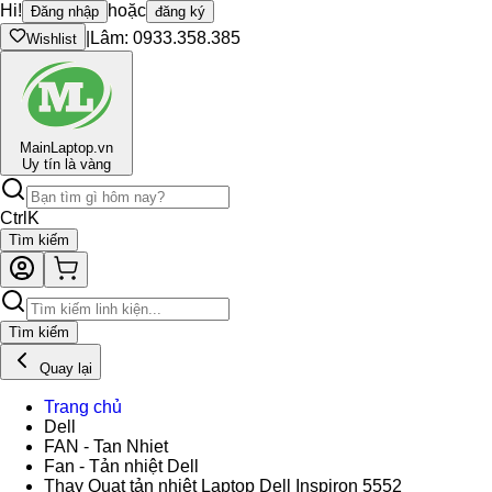
Hi!
hoặc
Đăng nhập
đăng ký
|
Lâm: 0933.358.385
Wishlist
Main
Laptop.vn
Uy tín là vàng
Ctrl
K
Tìm kiếm
Tìm kiếm
Quay lại
Trang chủ
Dell
FAN - Tan Nhiet
Fan - Tản nhiệt Dell
Thay Quạt tản nhiệt Laptop Dell Inspiron 5552