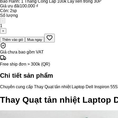
Bảo Hành:
1 Tháng Công Lắp 100k Lấy liền trong 30P
Giá ưu đãi
100.000 ₫
Còn:
2
sp
Số lượng
-
1
+
Thêm vào giỏ
Mua ngay
Giá chưa bao gồm VAT
Free ship đơn > 300k (QR)
Chi tiết sản phẩm
Chuyên cung cấp Thay Quạt tản nhiệt Laptop Dell Inspiron 5552 c
Thay Quạt tản nhiệt Laptop D