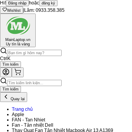
Hi!
hoặc
Đăng nhập
đăng ký
|
Lâm: 0933.358.385
Wishlist
Main
Laptop.vn
Uy tín là vàng
Ctrl
K
Tìm kiếm
Tìm kiếm
Quay lại
Trang chủ
Apple
FAN - Tan Nhiet
Fan - Tản nhiệt Dell
Thay Quạt Fan Tản Nhiệt Macbook Air 13 A1369