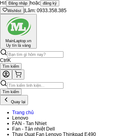
Hi!
hoặc
Đăng nhập
đăng ký
|
Lâm: 0933.358.385
Wishlist
Main
Laptop.vn
Uy tín là vàng
Ctrl
K
Tìm kiếm
Tìm kiếm
Quay lại
Trang chủ
Lenovo
FAN - Tan Nhiet
Fan - Tản nhiệt Dell
Thay Quạt Fan Lenovo Thinkpad E490