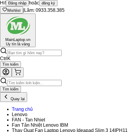
Hi!
hoặc
Đăng nhập
đăng ký
|
Lâm: 0933.358.385
Wishlist
Main
Laptop.vn
Uy tín là vàng
Ctrl
K
Tìm kiếm
Tìm kiếm
Quay lại
Trang chủ
Lenovo
FAN - Tan Nhiet
Fan Tản Nhiệt Lenovo IBM
Thay Quạt Fan Laptop Lenovo Ideapad Slim 3 14IPH11