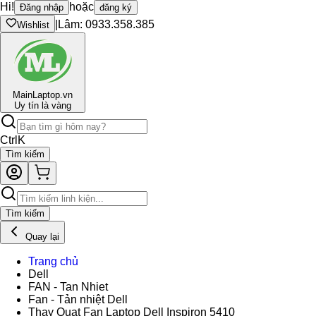
Hi!
hoặc
Đăng nhập
đăng ký
|
Lâm: 0933.358.385
Wishlist
Main
Laptop.vn
Uy tín là vàng
Ctrl
K
Tìm kiếm
Tìm kiếm
Quay lại
Trang chủ
Dell
FAN - Tan Nhiet
Fan - Tản nhiệt Dell
Thay Quạt Fan Laptop Dell Inspiron 5410