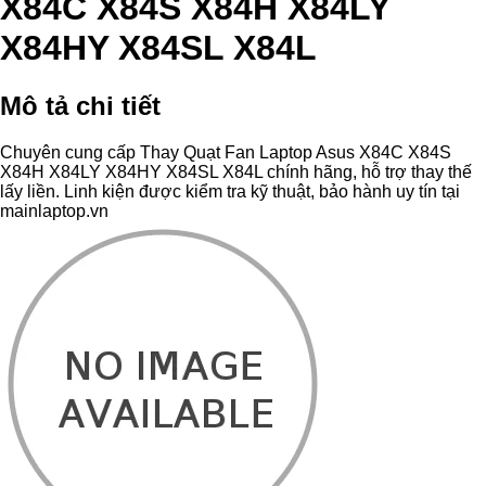
X84C X84S X84H X84LY
X84HY X84SL X84L
Mô tả chi tiết
Chuyên cung cấp Thay Quạt Fan Laptop Asus X84C X84S
X84H X84LY X84HY X84SL X84L chính hãng, hỗ trợ thay thế
lấy liền. Linh kiện được kiểm tra kỹ thuật, bảo hành uy tín tại
mainlaptop.vn