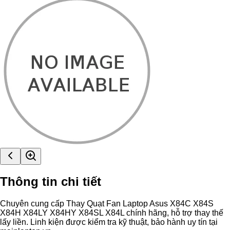
Thông tin chi tiết
Chuyên cung cấp Thay Quạt Fan Laptop Asus X84C X84S
X84H X84LY X84HY X84SL X84L chính hãng, hỗ trợ thay thế
lấy liền. Linh kiện được kiểm tra kỹ thuật, bảo hành uy tín tại