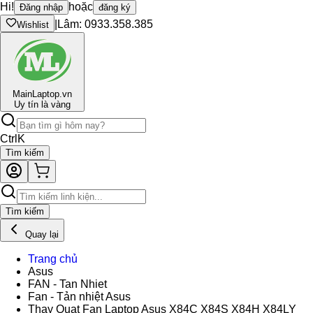
Hi!
hoặc
Đăng nhập
đăng ký
|
Lâm: 0933.358.385
Wishlist
Main
Laptop.vn
Uy tín là vàng
Ctrl
K
Tìm kiếm
Tìm kiếm
Quay lại
Trang chủ
Asus
FAN - Tan Nhiet
Fan - Tản nhiệt Asus
Thay Quạt Fan Laptop Asus X84C X84S X84H X84LY