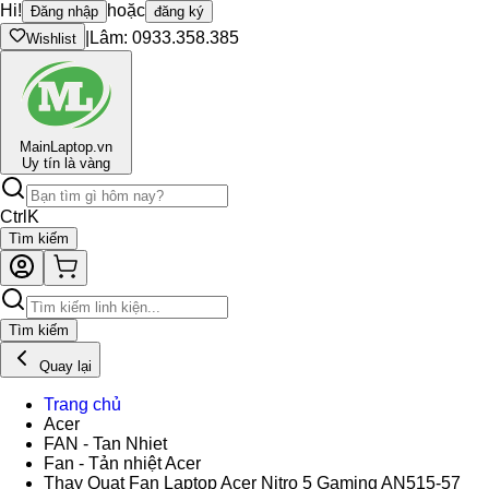
Hi!
hoặc
Đăng nhập
đăng ký
|
Lâm: 0933.358.385
Wishlist
Main
Laptop.vn
Uy tín là vàng
Ctrl
K
Tìm kiếm
Tìm kiếm
Quay lại
Trang chủ
Acer
FAN - Tan Nhiet
Fan - Tản nhiệt Acer
Thay Quạt Fan Laptop Acer Nitro 5 Gaming AN515-57