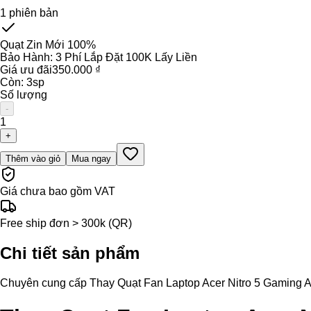
1
phiên bản
Quạt Zin Mới 100%
Bảo Hành:
3 Phí Lắp Đặt 100K Lấy Liền
Giá ưu đãi
350.000 ₫
Còn:
3
sp
Số lượng
-
1
+
Thêm vào giỏ
Mua ngay
Giá chưa bao gồm VAT
Free ship đơn > 300k (QR)
Chi tiết sản phẩm
Chuyên cung cấp Thay Quạt Fan Laptop Acer Nitro 5 Gaming AN51