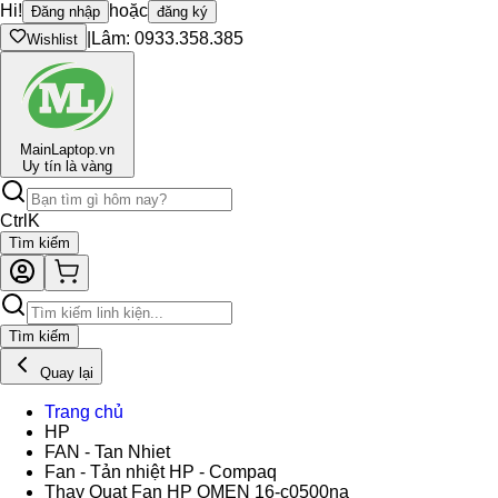
Hi!
hoặc
Đăng nhập
đăng ký
|
Lâm: 0933.358.385
Wishlist
Main
Laptop.vn
Uy tín là vàng
Ctrl
K
Tìm kiếm
Tìm kiếm
Quay lại
Trang chủ
HP
FAN - Tan Nhiet
Fan - Tản nhiệt HP - Compaq
Thay Quạt Fan HP OMEN 16-c0500na