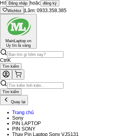
Hi!
hoặc
Đăng nhập
đăng ký
|
Lâm: 0933.358.385
Wishlist
Main
Laptop.vn
Uy tín là vàng
Ctrl
K
Tìm kiếm
Tìm kiếm
Quay lại
Trang chủ
Sony
PIN LAPTOP
PIN SONY
Thay Pin Laptop Sony VJS131