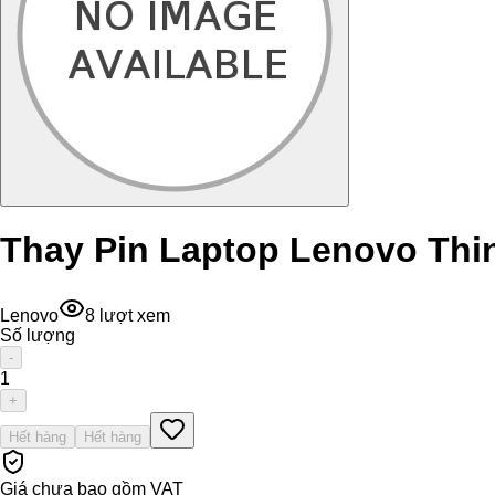
Thay Pin Laptop Lenovo Thi
Lenovo
8
lượt xem
Số lượng
-
1
+
Hết hàng
Hết hàng
Giá chưa bao gồm VAT