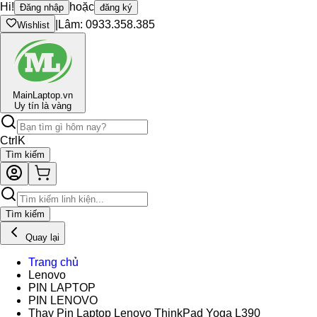
Hi!
hoặc
Đăng nhập
đăng ký
|
Lâm: 0933.358.385
Wishlist
Main
Laptop.vn
Uy tín là vàng
Ctrl
K
Tìm kiếm
Tìm kiếm
Quay lại
Trang chủ
Lenovo
PIN LAPTOP
PIN LENOVO
Thay Pin Laptop Lenovo ThinkPad Yoga L390