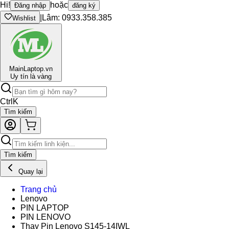
Hi!
hoặc
Đăng nhập
đăng ký
|
Lâm: 0933.358.385
Wishlist
Main
Laptop.vn
Uy tín là vàng
Ctrl
K
Tìm kiếm
Tìm kiếm
Quay lại
Trang chủ
Lenovo
PIN LAPTOP
PIN LENOVO
Thay Pin Lenovo S145-14IWL