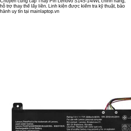
Chuyên cung cấp Thay Pin Lenovo S145-14IWL chính hãng,
hỗ trợ thay thế lấy liền. Linh kiện được kiểm tra kỹ thuật, bảo
hành uy tín tại mainlaptop.vn