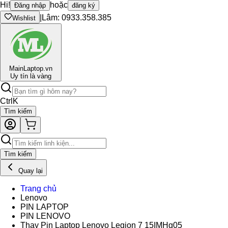
Hi!
hoặc
Đăng nhập
đăng ký
|
Lâm: 0933.358.385
Wishlist
Main
Laptop.vn
Uy tín là vàng
Ctrl
K
Tìm kiếm
Tìm kiếm
Quay lại
Trang chủ
Lenovo
PIN LAPTOP
PIN LENOVO
Thay Pin Laptop Lenovo Legion 7 15IMHg05