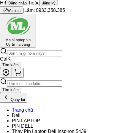
Hi!
hoặc
Đăng nhập
đăng ký
|
Lâm: 0933.358.385
Wishlist
Main
Laptop.vn
Uy tín là vàng
Ctrl
K
Tìm kiếm
Tìm kiếm
Quay lại
Trang chủ
Dell
PIN LAPTOP
PIN DELL
Thay Pin Laptop Dell Inspiron 5439