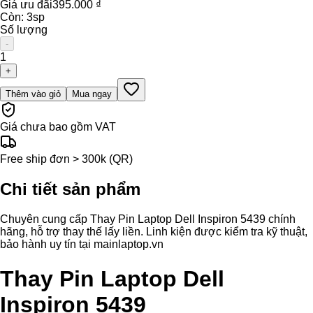
Giá ưu đãi
395.000 ₫
Còn:
3
sp
Số lượng
-
1
+
Thêm vào giỏ
Mua ngay
Giá chưa bao gồm VAT
Free ship đơn > 300k (QR)
Chi tiết sản phẩm
Chuyên cung cấp Thay Pin Laptop Dell Inspiron 5439 chính
hãng, hỗ trợ thay thế lấy liền. Linh kiện được kiểm tra kỹ thuật,
bảo hành uy tín tại mainlaptop.vn
Thay Pin Laptop Dell
Inspiron 5439