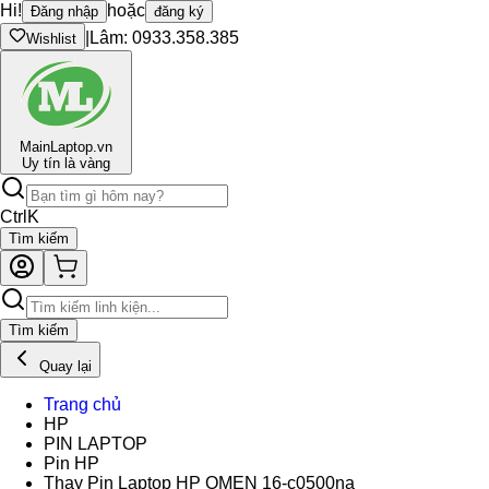
Hi!
hoặc
Đăng nhập
đăng ký
|
Lâm: 0933.358.385
Wishlist
Main
Laptop.vn
Uy tín là vàng
Ctrl
K
Tìm kiếm
Tìm kiếm
Quay lại
Trang chủ
HP
PIN LAPTOP
Pin HP
Thay Pin Laptop HP OMEN 16-c0500na